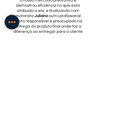
o nosso mercado prestativa e
demostrou eficiência no que esta
atribuído a ela, e finalizando com
motorista
Juliano
outro profissional
muito responsável e preocupado na
entrega do produto final onde faz a
diferença ao entregar para o cliente
respeitando o protocolo de sua
empresa Golfeto com parceria a Sol
Mais, que cada dia no meu ponto de
vista se destaca entre os demais,
parabenizo essa dupla que nos
atendeu com todo empenho, focando
a qualidade e satisfação.